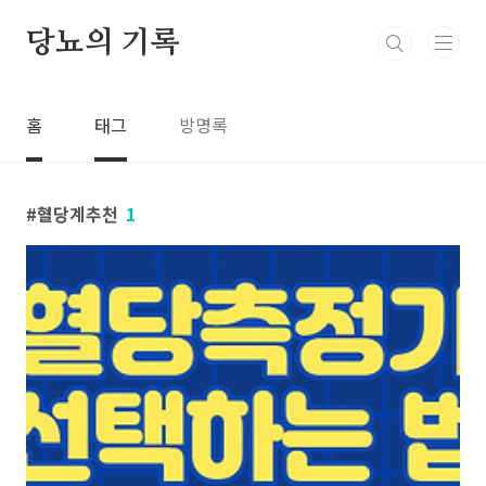
본문 바로가기
당뇨의 기록
홈
태그
방명록
혈당계추천
1