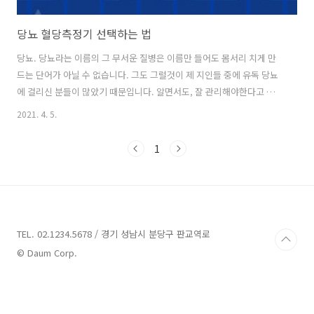
당뇨 혈당측정기 선택하는 법
당뇨. 당뇨라는 이름의 그 무서운 질병은 이름만 들어도 몸서리 치게 만
드는 단어가 아닐 수 없습니다. 그도 그럴것이 제 지인들 중에 유독 당뇨
에 걸리신 분들이 많았기 때문입니다. 알면서도, 잘 관리해야한다고 입으
로는 늘 이야기하면서도 건강에 대한 소홀함만 커져가 걱정하던 날들이
2021. 4. 5.
참 많았습니다. 오늘은 왜 제가 당뇨 혈당측정기에 대해 관심을 가지게
되었는지, 그리고 올바른 당뇨 혈당측정기 선택하는 방법에는 어떤 것이
1
있는지 이야기 해보도록 하겠습니다. 당뇨는 아시다시피 피속의 당을 낮
추는 인슐린의 분비가 제대로 이루워지지 않아 생기는 병입니다. 저는 최
근 건강에 부쩍 자신감이 떨어지던 중 검진 결과를 받게 되었습니다. 예
상대로 낙제점 수준의 결과를 받았는데요. 그중에서도 당뇨가 의심된다
는 말에 하늘이 무너..
TEL. 02.1234.5678 / 경기 성남시 분당구 판교역로
© Daum Corp.