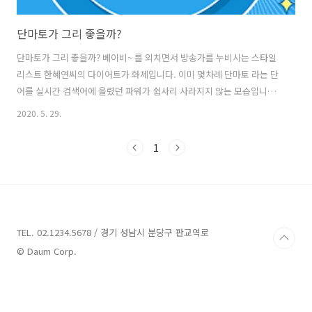
단마토가 그리 좋을까?
단마토가 그리 좋을까? 베이비~ 를 외치면서 방송가를 누비시는 스타일
리스트 한혜연씨의 다이어트가 화제입니다. 이미 몇차례 단마토 라는 단
어를 실시간 검색어에 올렸던 파워가 쉽사리 사라지지 않는 모습입니다.
한혜연씨는 무려 12.5kg를 감량하는데 성공했다고 하는데요. 그 다이어
2020. 5. 29.
트의 비법이 바로 단마토 였습니다. 단마토는 말 그대로 단맛이 나는 토
마토라고 합니다. 설탕을 뿌린거와 같은 단맛이 난다고 하네요. 저역시
1
단맛 매니아로서 단맛나는 토마토, 단마토는 대환영입니다. 단마토의 다
른 이름은 '샤인마토'입니다. 단마토 란? 재배과정에서 단맛을 가진 허브
와 스테비오사이드 성분을 믹스해 단맛을 강화시킨 채가공품이라고 합
니다. 단맛이 강하다고 열량이 높다고 오해 하시면 말 그대로 오산이구
요. 열량이 거의 없어 ..
TEL. 02.1234.5678 / 경기 성남시 분당구 판교역로
© Daum Corp.