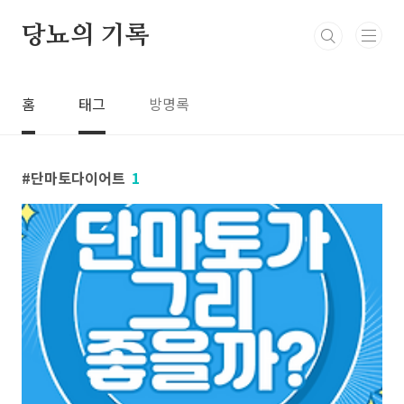
본문 바로가기
당뇨의 기록
홈
태그
방명록
단마토다이어트
1