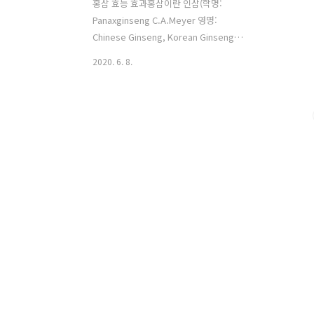
홍삼 효능 효과홍삼이란 인삼(학명:
Panaxginseng C.A.Meyer 영명:
Chinese Ginseng, Korean Ginseng)은
화명을 북방인삼이라 하며 중국 북동부에
2020. 6. 8.
서 한반도를 원산지로 하는 토끼과의 다
년초이다.미나리과에 속하는 야채인삼과
는 전혀 다른 것이다.2000여 년 전부터 한
국, 중국 북동부 등 산악지대에 자생해 왔
다고 전해져 예로부터 왕후귀족으로 귀하
게 여겨졌다.한국의 고대국가인 고구려에
서는 건강에 유용한 식물로 사용되었다는
기록이 있으며, 고대 중국에서는 황제가
자양식으로 심산유곡에서 들풀을 찾았으
며 그 중 특히 진중된 것이 인삼이었다고
전해진다.일본에도 예물, 교역품으로서
인삼을 선물받아 에도시대에는 국내에서
재배에 성공했다. 전승약으로 오랜 역사
를 지닌 인삼은 수확 후 가..