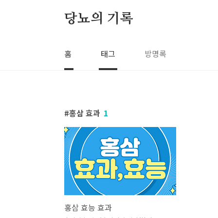
본문 바로가기
당뇨의 기록
홈
태그
방명록
홍삼 효과
1
홍삼 효능 효과