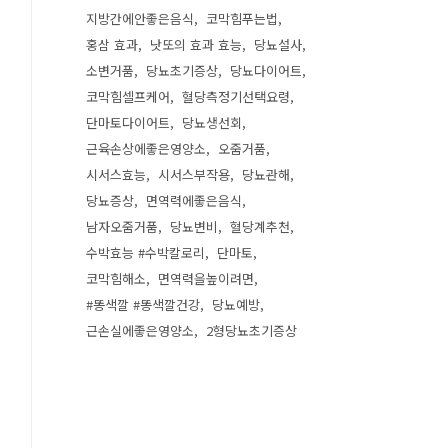
지방간에안좋은음식
코막힘푸는법
홍삼 효과
낫또의 효과 효능
당뇨설사
소변거품
당뇨초기증상
당뇨다이어트
코막힘셀프케어
혈당측정기선택요령
단마토다이어트
당뇨생선회
근육손상에좋은영양소
오줌거품
시서스효능
시서스부작용
당뇨관해
당뇨증상
면역력에좋은음식
남자오줌거품
당뇨변비
혈당계추천
수박효능 #수박칼로리
단마토
코막힘해소
면역력을높이려면
#똥색깔 #똥색깔건강
당뇨예방
근손실에좋은영양소
2형당뇨초기증상