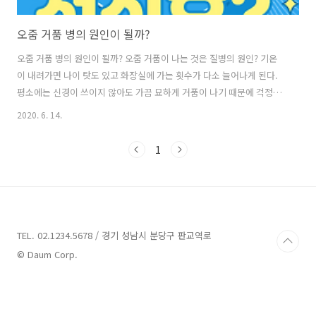
오줌 거품 병의 원인이 될까?
오줌 거품 병의 원인이 될까? 오줌 거품이 나는 것은 질병의 원인? 기온
이 내려가면 나이 탓도 있고 화장실에 가는 횟수가 다소 늘어나게 된다.
평소에는 신경이 쓰이지 않아도 가끔 묘하게 거품이 나기 때문에 걱정이
될 때도 있다. 아마 누구나 비슷한 경험이 있으것이다. 오줌은 왜 거품이
2020. 6. 14.
나는 것일까? 거품이 나는 오줌은 어떤 질병의 원인이 될까? 결론부터 말
하면 질병의 원인이라면 아닐수도 있다는 것이다. 계면활성물질(비누도
1
계면활성물질입니다)이 포함되면 생긴 거품이 잘 깨지지 않게 되어 거품
이 생긴다. 오줌에 정상적으로 미량이 포함되어 있는 우로비리노겐은 계
면활성 물질인 것이다. 농축뇨의 경우 우로비리노겐 농도가 높아지게 되
어 거품이 잘 일어나게 된다. 또한 오줌이 산성으로 기울어도 오줌의 표
면 장력이 저..
TEL. 02.1234.5678 / 경기 성남시 분당구 판교역로
© Daum Corp.