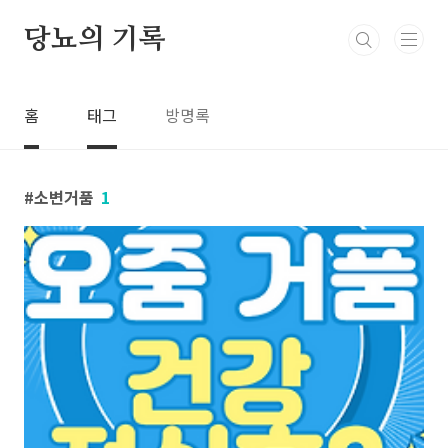
본문 바로가기
당뇨의 기록
홈
태그
방명록
소변거품
1