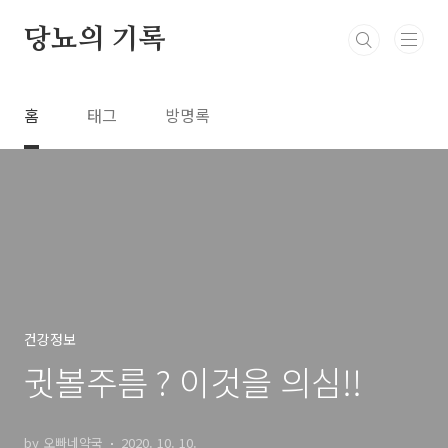
본문 바로가기
당뇨의 기록
홈
태그
방명록
건강정보
귓볼주름 ? 이것을 의심!!
by 오빠네약국
2020. 10. 10.