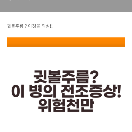
귓볼주름 ? 이것을 의심!!