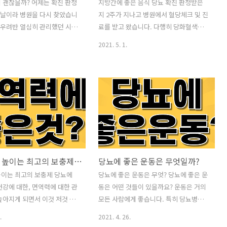
 괜찮을까? 어제는 확진 판정
지방간에 좋은 음식 당뇨 확진 판정받은
 날이라 병원을 다시 찾았습니
지 2주가 지나고 병원에서 혈당체크 및 진
반 우려반 열심히 관리했던 시간
료를 받고 왔습니다. 다행히 당화혈색소
드디어 의사 선생님을 만나게
치곤 관리가 잘되고 있다는 말씀을 듣고
2021. 5. 1.
. 처음부터 잘 잡아보겠다는
나니 한결 마음이 편하네요. 이대로 더 열
심히 관리했지만, 결과를 몰
심히 노력해야겠습니다. 저는 지방간 판
맘이 가득했던 것도 사실이네
정도 함께 받았기에 더 애를 쓰고 있는 중
, 해조류, 채소 등으로 식이요
인데요. 식이요법과 다이어트가 지방간에
 운동으로 꾸준히 관리했습니
도 좋다고 해서, 당뇨만큼이나 신경을 많
의 좋은점은 너무나 많지요.
이 쓰고 있습니다. 오늘은 지방간에 좋은
kr/?p=20088 생선회 DHA등
음식에 대해 알아보겠습니다. 지방간이라
양소 많아요” 미국 유럽 등에
는 병에 가장 좋은 치료법이라 말할 수 있
으로 각광 받아 영양소〓생선회
는 것은 식이요법과 체중감량이라고 하네
면역력을 높이는 최고의 보충제는 무엇일까요?
당뇨에 좋은 운동은 무엇일까?
8∼20%, 수분 70%, 지방과
요. 지나고 보니 먹는 기쁨이 이리 좋은 것
드 칼륨 인) 비타민 등으로 구
이였는지 다시 한번 절실하고도 절실히
높이는 최고의 보충제 당뇨에
당뇨에 좋은 운동은 무엇? 당뇨에 좋은 운
 생선에는 10% 정도의 지방이
느끼는 중입니다. 유튜브 먹방이 정말 진
건강에 대한, 면역력에 대한 관
동은 어떤 것들이 있을까요? 운동은 거의
…. [ kfem.or.kr 당화혈색
실되게 다가오기는 첨입니다. ㅎㅎ 식이
높아지게 되면서 이것 저것 공
모든 사람에게 좋습니다. 특히 당뇨병이
요법과 다이어트라는 나름 저에겐 이중고
하게 되네요 면역 체계를 강화
있다면 더욱 중요합니다. 운동은 혈당과
.
2021. 4. 26.
인..
비타민, 차 및 허브를 사용하고
혈압을 낮추고, 에너지를 증강시키며, 잠