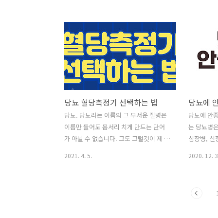
의 주요 연료 원입니다. 당뇨병의 근본적
계신가요? 
인 원인은 유형에 따라 다릅니다. 그러나
당신의 시간
당뇨병에 걸린 종류에 따라 혈액에 과다
아보도록 하
한 설탕이 생기고, 혈액에 너무 많은 설탕
하고 강력
이 들어가면 심각한 건강상의 문제가 생
신체를 보호
길 수 있습니다. 안녕하세요. 저는 당뇨라
능의 불균형
는 진단을 받고 2주일이 흘렀습니다. 당뇨
역 질환으로
라는 병은 끝없이 관리해야 하는 병이라
이러한 질병
당뇨 혈당측정기 선택하는 법
당뇨에 
고 들었습니다. 이 블로그는 제 당뇨에 대
역 반응의 
한 기록을 적는 곳이 될 것입니다. 관리하
을 포함한 
당뇨. 당뇨라는 이름의 그 무서운 질병은
당뇨에 안좋
는 제 모습과 제가 공부하는 이 병에 대한
역 건강을 
이름만 들어도 몸서리 치게 만드는 단어
는 당뇨병은
정보를 기록하고자 합니다. 오늘은 당뇨
은 또한 비
가 아닐 수 없습니다. 그도 그럴것이 제 지
심장병, 신
의 증상과 원인에 대한 이야기입니다. 일
에 의존 할 
인들 중에 유독 당뇨에 걸리신 분들이 많
언급하는 5
2021. 4. 5.
2020. 12. 3
부 ..
았기 때문입니다. 알면서도, 잘 관리해야
은 피해야 
한다고 입으로는 늘 이야기하면서도 건강
중요해요. 
에 대한 소홀함만 커져가 걱정하던 날들
니다. 설탕
이 참 많았습니다. 오늘은 왜 제가 당뇨 혈
선택입니다.
당측정기에 대해 관심을 가지게 되었는
게 말이죠.