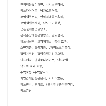
면역력을높이려면
시서스부작용
당뇨다이어트
남자오줌거품
코막힘푸는법
면역력에좋은음식
코막힘셀프케어
당뇨초기증상
근손실에좋은영양소
근육손상에좋은영양소
당뇨설사
당뇨생선회
코막힘해소
홍삼 효과
소변거품
오줌거품
2형당뇨초기증상
혈당계추천
혈당측정기선택요령
당뇨예방
단마토다이어트
당뇨관해
낫또의 효과 효능
수박효능 #수박칼로리
지방간에안좋은음식
시서스효능
당뇨변비
단마토
#똥색깔 #똥색깔건강
당뇨증상