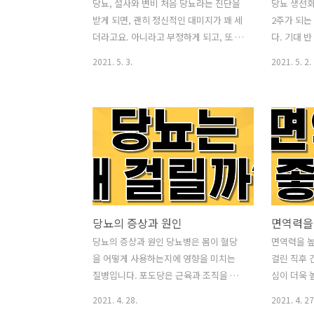
당뇨, 설사와 변비 처음 당뇨라는 진단을
당뇨 생선회
받게 되면, 괜히 정신적인 대미지가 꽤 세
2주가 되는
더라고요. 아니라고 부정하게 되고, 또 올
다. 기대 
게 왔구나 마음도 울적해지고요. 게다가
이 지나고 
2021. 5. 3.
2021. 5. 2.
당뇨약을 처음 시작할 때 찾아오는 설사,
되었습니다
또는 변비로 인해 그 무거운 맘이 가중되
생각으로 열
기도 하는데요. 당뇨약을 처음 시작할 때
라 불안한 
함께 오기 쉬운 부작용. 설사와 당뇨. 이유
요. 생선회
가 무엇일까요? 저도 2주간 당뇨약을 복
법 및 식후
용하면서 낯선 변화에 살짝 당황했었는데
다. 생선회
요. 그래도 다행이 이틀 정도 지나니 적응
kfem.or.
되는 거 같았습니다. 첫날과 둘째 날에는
“특별한 영
화장실을 자주 갔었지만, 그 이후로는 편
서 건강식
당뇨의 증상과 원인
안해졌습니다. 왜 이런 증상이 나타나는
는 단백질 1
것일까요? 저의 경우는 초반이라 그런지
무기질(요오
당뇨의 증상과 원인 당뇨병은 몸이 혈당
면역력을 
비교적 약하다는 500m를 처방 받았습니
성돼 있다.
을 어떻게 사용하는지에 영향을 미치는
걸린 직후 
다. 보통 초기에 시작하는 당뇨약에는 메
함유돼 있는데
질병입니다. 포도당은 근육과 조직을 구
심이 더욱 
트포르민 성분이 있다고 해요...
소 7.5에..
성하는 세포에 중요한 에너지원이기 때문
부를 많이 
2021. 4. 28.
2021. 4. 27
에 건강에 필수적입니다. 그것은 또한 뇌
하기 위해 