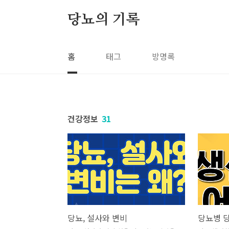
본문 바로가기
당뇨의 기록
홈
태그
방명록
건강정보
31
당뇨, 설사와 변비