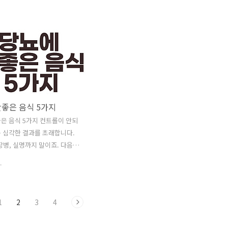
그 면역 체계 강화제가 정말로
을 더 잘 잘 수 있도록 하는 모든 종류의
, 노력, 돈의 가치가 있는지 알
일을 해 줄 수 있습니다. 만약 신체적인 충
겠습니다. 면역 체계는 복잡
격 운동이 여러분에게 맞지 않는다면, 여
한 방어선입니다. 이물질로부터
러분은 많은 선택권을 가지고 있습니다.
 할 수 있습니다. 면역 체계 기
저 역시 최근에 당뇨병 진단을 받아 이 병
은 감염, 알레르기 및자가 면
에 대한 정보를 많이 접하게 되는데요. 하
 이어질 수 있습니다. 목표는
나하나씩 알아보고 기록해야겠습니다.
과 감염을 예방하기 위해 면
2021.04.05 - [건강정보] - 당뇨 혈당측정
안좋은 음식 5가지
균형을 맞추는 것입니다. 식단
기 선택하는 법 당뇨 혈당측정기 선택하
건강한 생활 방식의 변화는 면
는 법 당뇨. 당뇨라는 이름의 그 무서운 질
은 음식 5가지 컨트롤이 안되
향상시킬 수 있습니다. 사람들
병은 이름만 들어도 몸서리 치게 만드는
 심각한 결과를 초래합니다.
타민, 허브 및 기타식이 보조제
단어가 아닐 수 없습니다. 그도 그럴것이
장병, 실명까지 말이죠. 다음에
수 있습니다. 우리..
제 지인들 중에 ..
가지 음식은 당뇨가 있는 사람
.
합니다. 다음 음식을 피하는 게
첫 번째, 설탕이 들어간 음료입
이 들어간 음료는 최악의 음료
1
2
3
4
 당뇨를 앓고 있는 사람들에
 우선 탄수화물 함량이 매우 높