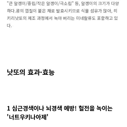
"큰 알갱이/중립/작은 알갱이/극소립" 등, 알갱이의 크기가 다양
하다.콩의 껍질이 붙은 채로 발효시키므로 식물 섬유가 많아, 히
키리낫또의 제조 과정에서 녹아 버리는 미네랄류도 포함하고 있
다.
낫또의 효과·효능
1 심근경색이나 뇌경색 예방! 혈전을 녹이는
'너트우키나아제'