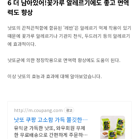
6 더 남아있어!꽃가루 알레르기에도 좋고 면역
력도 향상
낫또의 끈적끈적함에 함유된 '레반'은 알레르기 억제 작용이 있기
때문에 꽃가루 알레르기나 기관지 천식, 두드러기 등의 알레르기
에 효과적이다.
낫또균에 의한 정장작용으로 면역력 향상에도 도움이 된다.
이상 낫또의 효능과 효과에 대해 알아보았습니다.
http://m.coupang.com
광고
낫또 쿠팡 고소함 가득 쫄깃한
식감
유익균 가득한 낫또, 와우회원 무제
한 무료배송으로 간편하게 주문하세