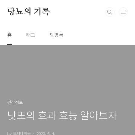
본문 바로가기
당뇨의 기록
홈
태그
방명록
건강정보
낫또의 효과 효능 알아보자
by 오빠네약국
2020. 6. 4.