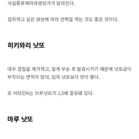
사실종류에따라영양가가 달라진다.
섭취하고 싶은 영양에 따라 선택을 하는 것도 좋은 것이다.
히키와리 낫또
대두 껍질을 제거하고, 잘게 부순 후 발효시키기 때문에 낫또균이
부착되는 면적이 많아, 입자 낫또보다 맛이 좋다.
또 비타민K는 쓰루낫또의 1.5배 함유돼 있다.
마루 낫또