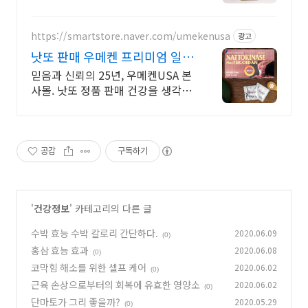
요.
https://smartstore.naver.com/umekenusa
광고
낫또 판매 우메켄 프리미엄 일본
건강식품
믿음과 신뢰의 25년, 우메켄USA 본
사몰. 낫또 정품 판매 건강을 생각할
수록 믿을 수 있는 제품을 선택하세
요!
공감
구독하기
'
건강정보
' 카테고리의 다른 글
수박 효능 수박 칼로리 간단하다.
2020.06.09
(0)
홍삼 효능 효과
2020.06.08
(0)
코막힘 해소를 위한 셀프 케어
2020.06.02
(0)
근육 손상으로부터의 회복에 유효한 영양소
2020.06.02
(0)
단마토가 그리 좋을까?
2020.05.29
(0)