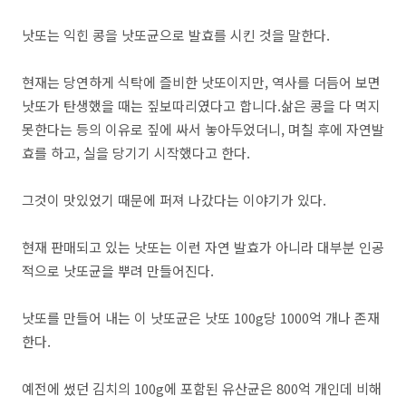
낫또는 익힌 콩을 낫또균으로 발효를 시킨 것을 말한다.
현재는 당연하게 식탁에 즐비한 낫또이지만, 역사를 더듬어 보면
낫또가 탄생했을 때는 짚보따리였다고 합니다.삶은 콩을 다 먹지
못한다는 등의 이유로 짚에 싸서 놓아두었더니, 며칠 후에 자연발
효를 하고, 실을 당기기 시작했다고 한다.
그것이 맛있었기 때문에 퍼져 나갔다는 이야기가 있다.
현재 판매되고 있는 낫또는 이런 자연 발효가 아니라 대부분 인공
적으로 낫또균을 뿌려 만들어진다.
낫또를 만들어 내는 이 낫또균은 낫또 100g당 1000억 개나 존재
한다.
예전에 썼던 김치의 100g에 포함된 유산균은 800억 개인데 비해