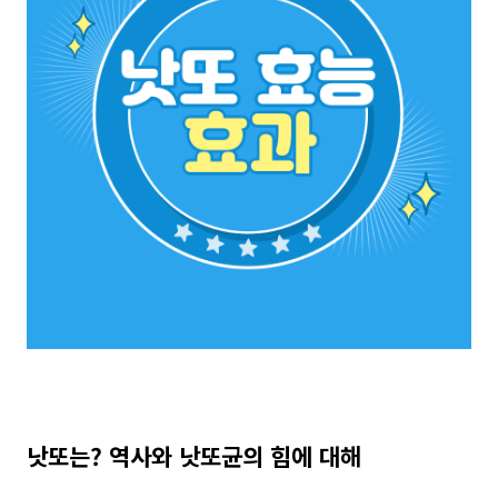
낫또는? 역사와 낫또균의 힘에 대해